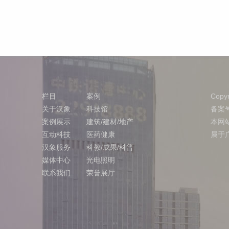
栏目
案例
Copy
关于汉象
科技馆
备案
案例展示
建筑/建材/地产
本网
互动科技
医药健康
属于
汉象服务
科教/成果/科普
媒体中心
光电照明
联系我们
荣誉展厅