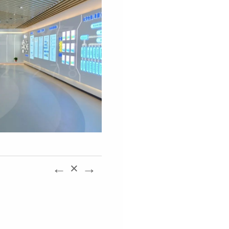
←
×
→