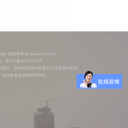
right 版权所有@ www.hx-1.com
号：
粤ICP备10213479号
站设计、源代码及其中所展示之作品著作权均
广州汉象展览保留所有权利。